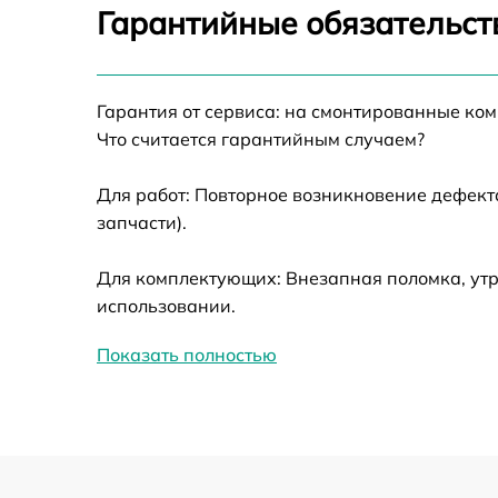
Калибровка и настройка тепловизора
Гарантийные обязательст
Ремонт датчика синхроимпульсов
Гарантия от сервиса: на смонтированные ко
Ремонт оптики
Что считается гарантийным случаем?
Для работ: Повторное возникновение дефект
Восстановление питания
запчасти).
Замена ключей управления
Для комплектующих: Внезапная поломка, утр
использовании.
Замена корпуса
Показать полностью
Замена аккумулятора
Замена процессора