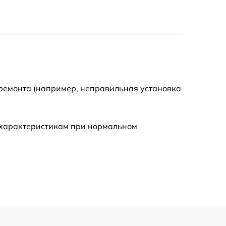
750 р
1550 р
2000 р
 ремонта (например, неправильная установка
650 р
590 р
 характеристикам при нормальном
1250 р
590 р
650 р