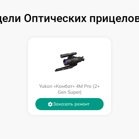
от 60 мин
ели Оптических прицелов
от 60 мин
от 60 мин
от 60 мин
от 60 мин
Yukon «Комбат» 4M Pro (2+
от 60 мин
Gen Super)
Заказать ремонт
от 60 мин
от 60 мин