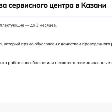
от 60 мин
ва сервисного центра в Казани
от 60 мин
мплектующие — до 3 месяцев.
от 60 мин
а, который прямо обусловлен с качеством проведенного
от 60 мин
от 60 мин
ата работоспособности или несоответствие заявленным
от 60 мин
от 60 мин
от 60 мин