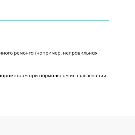
750 р
1550 р
2000 р
енного ремонта (например, неправильная
650 р
590 р
 параметрам при нормальном использовании.
1250 р
590 р
650 р