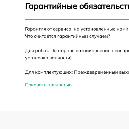
Калибровка и настройка тепловизора
Гарантийные обязательст
Ремонт датчика синхроимпульсов
Гарантия от сервиса: на установленные нами
Ремонт оптики
Что считается гарантийным случаем?
Для работ: Повторное возникновение неиспр
Восстановление питания
установка запчасти).
Замена ключей управления
Для комплектующих: Преждевременный выход
Замена корпуса
Показать полностью
Замена аккумулятора
Замена процессора