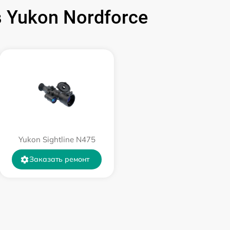
590 р
Yukon Nordforce
1000 р
1100 р
750 р
590 р
Yukon Sightline N475
650 р
Заказать ремонт
650 р
750 р