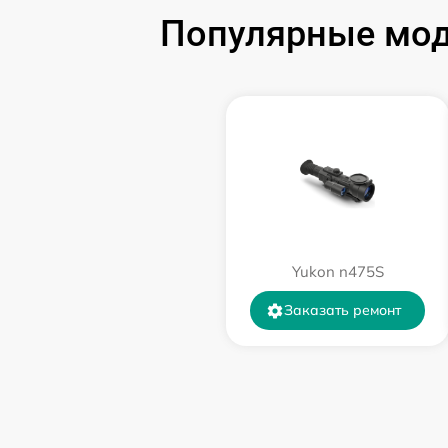
Замена USB порта
Популярные мод
Ремонт цепи питания
Замена матрицы
Замена дисплея (экрана)
Ремонт разъема
Yukon n475S
Ремонт Wi-Fi
Заказать ремонт
Восстановление после попадания влаги
Ремонт платы управления
(восстановление)