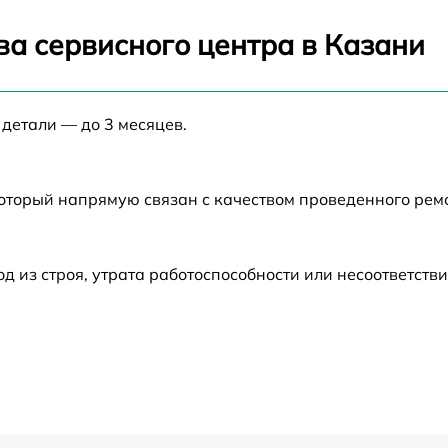
от 60 мин
ва сервисного центра в Казани
от 60 мин
 детали — до 3 месяцев.
от 60 мин
который напрямую связан с качеством проведенного рем
от 60 мин
от 60 мин
из строя, утрата работоспособности или несоответств
от 60 мин
от 60 мин
от 60 мин