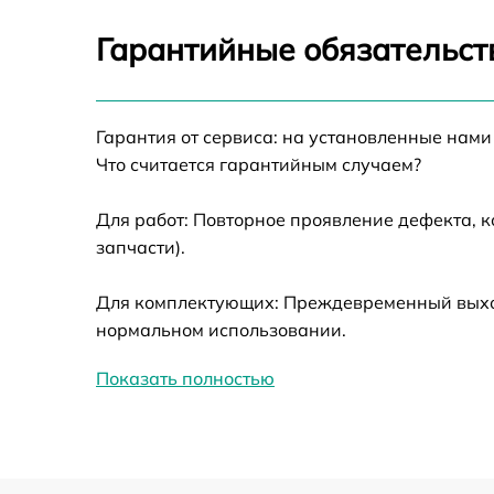
Калибровка и настройка тепловизора
Гарантийные обязательст
Ремонт датчика синхроимпульсов
Гарантия от сервиса: на установленные нами
Ремонт оптики
Что считается гарантийным случаем?
Для работ: Повторное проявление дефекта, 
Восстановление питания
запчасти).
Замена ключей управления
Для комплектующих: Преждевременный выход 
нормальном использовании.
Замена корпуса
Показать полностью
Замена аккумулятора
Замена процессора