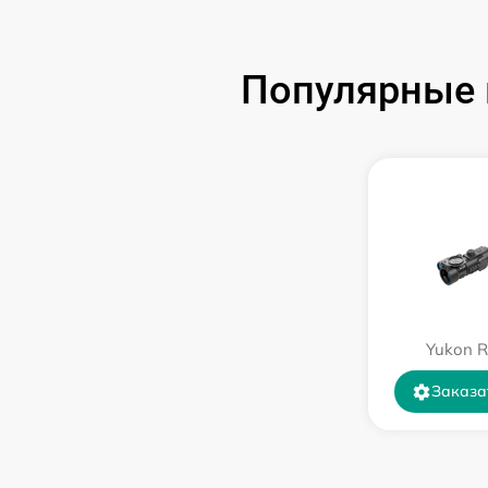
Замена USB порта
Популярные 
Ремонт цепи питания
Замена матрицы
Замена дисплея (экрана)
Ремонт разъема
Ремонт Wi-Fi
Yukon R
Заказа
Восстановление после попадания влаги
Ремонт платы управления
(восстановление)