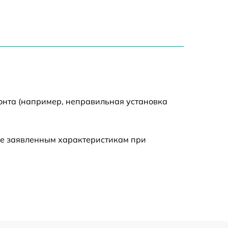
750 р
1550 р
2000 р
онта (например, неправильная установка
650 р
590 р
ие заявленным характеристикам при
1250 р
590 р
650 р