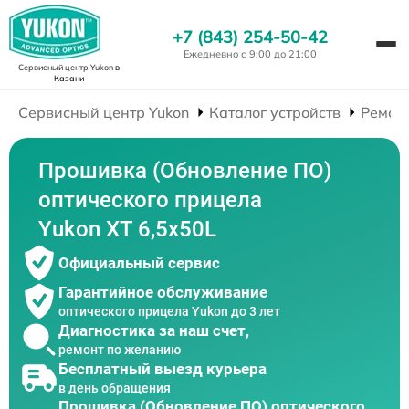
+7 (843) 254-50-42
Ежедневно с 9:00 до 21:00
Сервисный центр Yukon
в
Казани
Сервисный центр Yukon
Каталог устройств
Ремон
Прошивка (Обновление ПО)
оптического прицела
Yukon XT 6,5x50L
Официальный сервис
Гарантийное обслуживание
оптического прицела Yukon до 3 лет
Диагностика за наш счет,
ремонт по желанию
Бесплатный выезд курьера
в день обращения
Прошивка (Обновление ПО) оптического