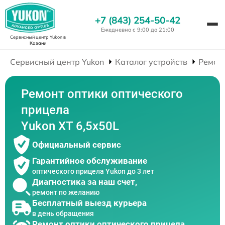
+7 (843) 254-50-42
Ежедневно с 9:00 до 21:00
Сервисный центр Yukon
в
Казани
Сервисный центр Yukon
Каталог устройств
Ремон
Ремонт оптики оптического
прицела
Yukon XT 6,5x50L
Официальный сервис
Гарантийное обслуживание
оптического прицела Yukon до 3 лет
Диагностика за наш счет,
ремонт по желанию
Бесплатный выезд курьера
в день обращения
Ремонт оптики оптического прицела