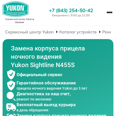
+7 (843) 254-50-42
Ежедневно с 9:00 до 21:00
Сервисный центр Yukon
в
Казани
Сервисный центр Yukon
Каталог устройств
Ремон
Замена корпуса прицела
ночного видения
Yukon Sightline N455S
Официальный сервис
Гарантийное обслуживание
прицела ночного видения Yukon до 3 лет
Диагностика за наш счет,
ремонт по желанию
Бесплатный выезд курьера
в день обращения
Замена корпуса прицела ночного видения