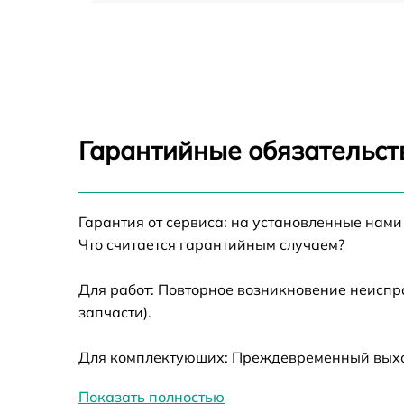
Прошивка (Обновление ПО) Yukon Photon 
4.5x42
Замена дисплея (экрана) Yukon Photon RT
4.5x42
Замена корпуса Yukon Photon RT 4.5x42
Гарантийные обязательст
Замена аккумулятора Yukon Photon RT
4.5x42
Гарантия от сервиса: на установленные нами
Замена процессора Yukon Photon RT 4.5x42
Что считается гарантийным случаем?
Замена USB порта Yukon Photon RT 4.5x42
Для работ: Повторное возникновение неиспр
запчасти).
Замена ключей управления Yukon Photon R
4.5x42
Для комплектующих: Преждевременный выход 
Замена микросхемы усилителя Yukon Photo
RT 4.5x42
Показать полностью