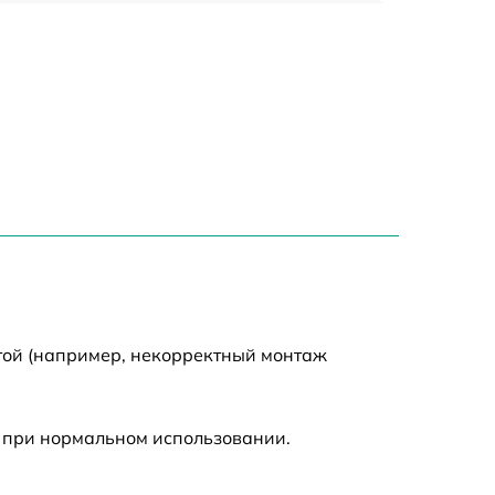
450 р
750 р
1500 р
700 р
850 р
650 р
той (например, некорректный монтаж
590 р
 при нормальном использовании.
600 р