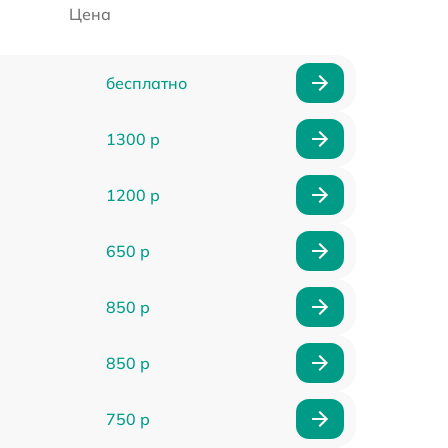
Цена
бесплатно
1300 р
1200 р
650 р
850 р
850 р
750 р