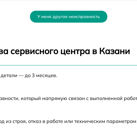
RT
от 60 мин
У меня другая неисправность
от 60 мин
от 60 мин
ва сервисного центра в Казани
от 60 мин
 детали — до 3 месяцев.
от 60 мин
от 60 мин
авности, который напрямую связан с выполненной рабо
T
от 60 мин
из строя, отказ в работе или техническим параметрам
n
от 60 мин